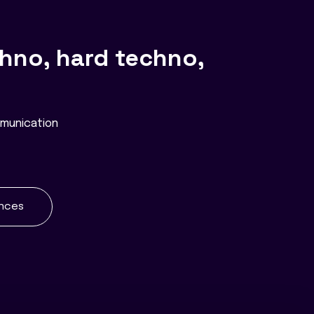
chno, hard techno,
munication
ences