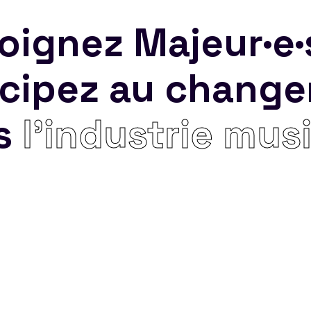
oignez Majeur·e·
icipez au chang
s
l’industrie mus