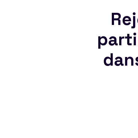
Rej
part
dan