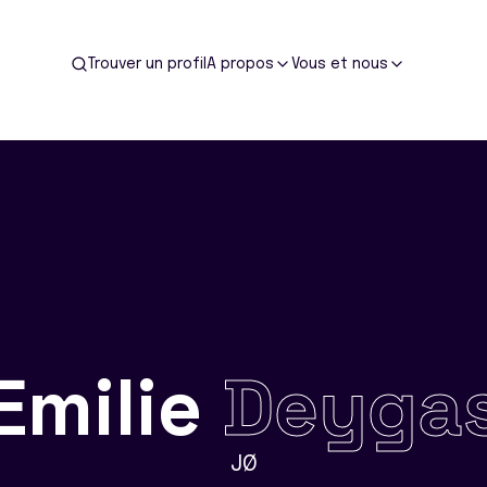
Trouver un profil
A propos
Vous et nous
Emilie
Deyga
JØ