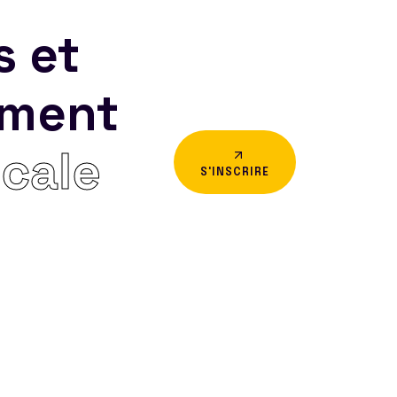
s et
ement
icale
S'INSCRIRE