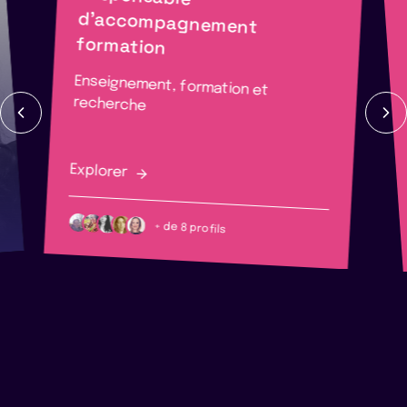
formation
Enseignement, formation et
recherche
Explorer
+ de 8 profils