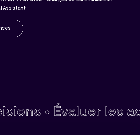
l Assistant
ences
ns •
Évaluer les acqui