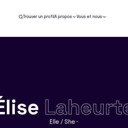
Trouver un profil
A propos
Vous et nous
Élise
Laheurt
Elle / She •