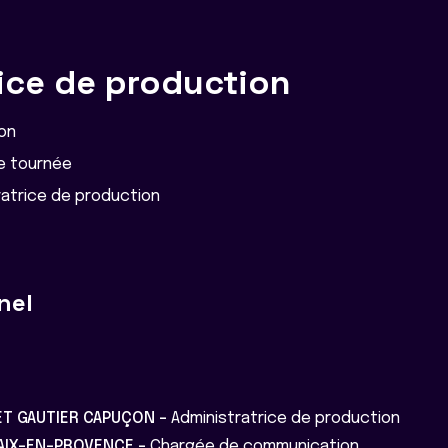
ice de production
on
e tournée
ratrice de production
nel
ET GAUTIER CAPUÇON -
Administratrice de production
'AIX-EN-PROVENCE -
Chargée de communication