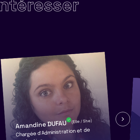
intéresser
Amandine DUFAU
(Elle / She)
Chargée d'Administration et de