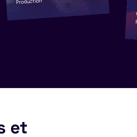
Production
s et