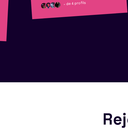
+ de 4 profils
Rej