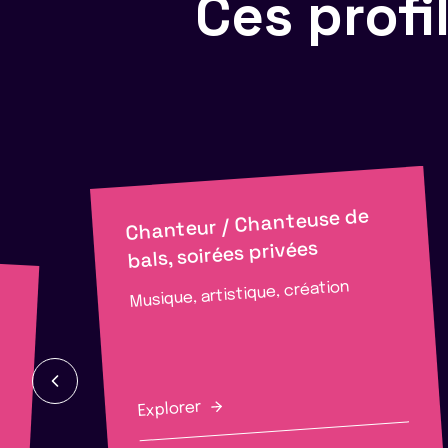
Ces prof
Chanteur / Chanteuse de
bals, soirées privées
Musique, artistique, création
Explorer