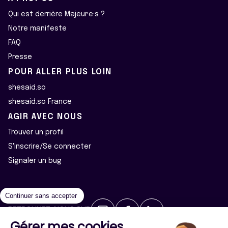
Qui est derrière Majeur·e·s ?
Notre manifeste
FAQ
Presse
POUR ALLER PLUS LOIN
shesaid.so
shesaid.so France
AGIR AVEC NOUS
Trouver un profil
S'inscrire/Se connecter
Signaler un bug
Continuer sans accepter
RETROUVEZ-NOUS SUR
Gérer mes cookies
2026 ©Majeur·e·s - Tous droits réservés