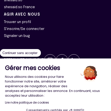
shesaid.so
shesaid.so France
AGIR AVEC NOUS
Trouver un profil
S'inscrire/Se connecter
Signaler un bug
Continuer sans accepter
RETROUVEZ-NOUS SUR
Gérer mes cookies
2026 ©Majeur·e·s - Tous droits réservés
Mentions légales
Nous utilisons des cookies pour faire
Politique de confidentialité
Cookies
fonctionner notre site, améliorer votre
expérience de navigation, réaliser des
analyses et personnaliser les annonce. En continuant, vous
Conception
Agence Adeliom
acceptez leur utilisation :
Lire notre politique de cookies
Consentements certifiés par