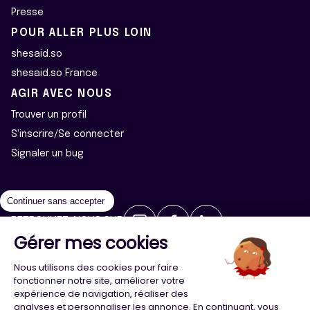
Presse
POUR ALLER PLUS LOIN
shesaid.so
shesaid.so France
AGIR AVEC NOUS
Trouver un profil
S'inscrire/Se connecter
Signaler un bug
Continuer sans accepter
RETROUVEZ-NOUS SUR
Gérer mes cookies
2026 ©Majeur·e·s - Tous droits réservés
Mentions légales
Nous utilisons des cookies pour faire
Politique de confidentialité
Cookies
fonctionner notre site, améliorer votre
expérience de navigation, réaliser des
analyses et personnaliser les annonce. En continuant, vous
Conception
Agence Adeliom