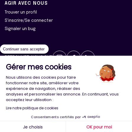
AGIR AVEC NOUS
Trouver un profil
S'inscrire/Se connecter
Signaler un bug
Continuer sans accepter
RETROUVEZ-NOUS SUR
Gérer mes cookies
2026 ©Majeur·e·s - Tous droits réservés
Mentions légales
Nous utilisons des cookies pour faire
Politique de confidentialité
Cookies
fonctionner notre site, améliorer votre
expérience de navigation, réaliser des
analyses et personnaliser les annonce. En continuant, vous
Conception
Agence Adeliom
acceptez leur utilisation :
Lire notre politique de cookies
Consentements certifiés par
Menu
Majeur·e·s
Trouver
Compte
Je choisis
OK pour moi
x