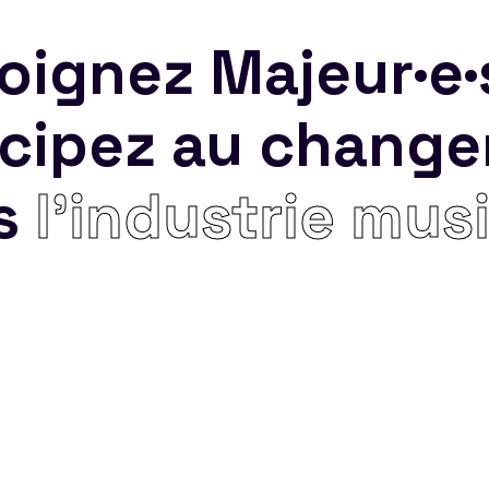
oignez Majeur·e·
icipez au chang
s
l’industrie mus