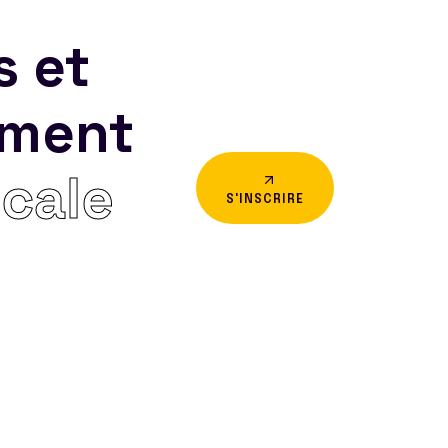
s et
ement
icale
S'INSCRIRE