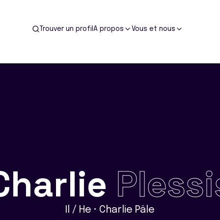
Trouver un profil
A propos
Vous et nous
Charlie
Plessi
Il / He • Charlie Pâle