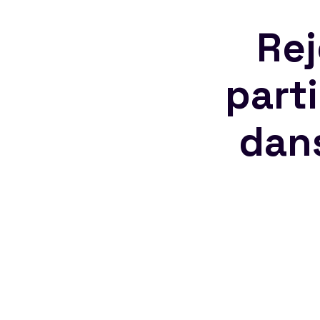
Rej
part
dan