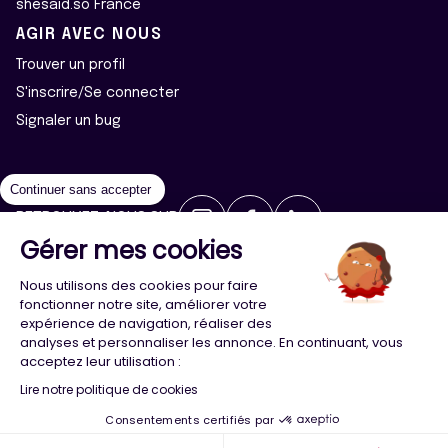
shesaid.so France
AGIR AVEC NOUS
Trouver un profil
S'inscrire/Se connecter
Signaler un bug
Continuer sans accepter
RETROUVEZ-NOUS SUR
Gérer mes cookies
2026 ©Majeur·e·s - Tous droits réservés
Mentions légales
Nous utilisons des cookies pour faire
Politique de confidentialité
Cookies
fonctionner notre site, améliorer votre
expérience de navigation, réaliser des
analyses et personnaliser les annonce. En continuant, vous
Conception
Agence Adeliom
acceptez leur utilisation :
Lire notre politique de cookies
Consentements certifiés par
Menu
Majeur·e·s
Trouver
Compte