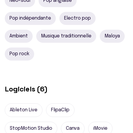
Neo-soul
Pop anglaise
Pop indépendante
Electro pop
Ambient
Musique traditionnelle
Maloya
Pop rock
Logiciels (6)
Ableton Live
FlipaClip
StopMotion Studio
Canva
iMovie