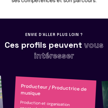
ses compétences et son parcours.
ENVIE D'ALLER PLUS LOIN ?
Ces profils peuvent
vous
intéresser
Producteur / Productrice de
musique
Production et organisation
spectacle, évènementiel, cinéma,