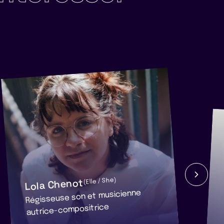
Lola Chenot
(Elle / She)
Régisseuse son et musicienne
autrice-compositrice