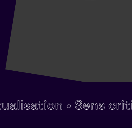
sation •
Sens critiqu