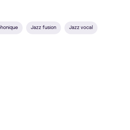
phonique
Jazz fusion
Jazz vocal