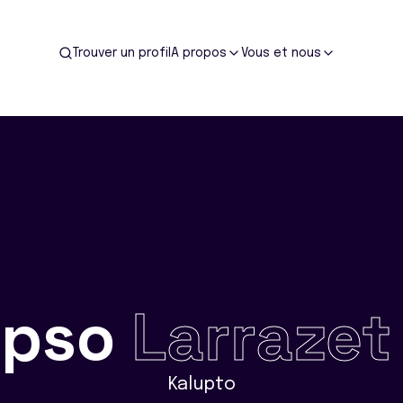
Trouver un profil
A propos
Vous et nous
ypso
Larrazet
Kalupto