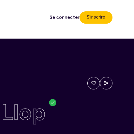
S'inscrire
Se connecter
 Llop