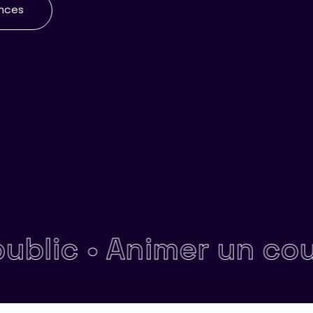
ences
ic •
Animer un cours 