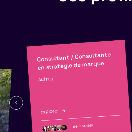
Consultant / Consultante
en stratégie de marque
Autres
Explorer
+ de 9 profils