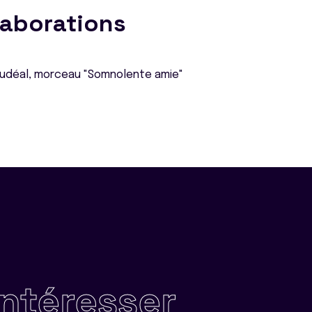
laborations
Ludéal, morceau "Somnolente amie"
intéresser