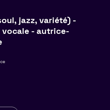
ul, jazz, variété) -
vocale - autrice-
e
ice