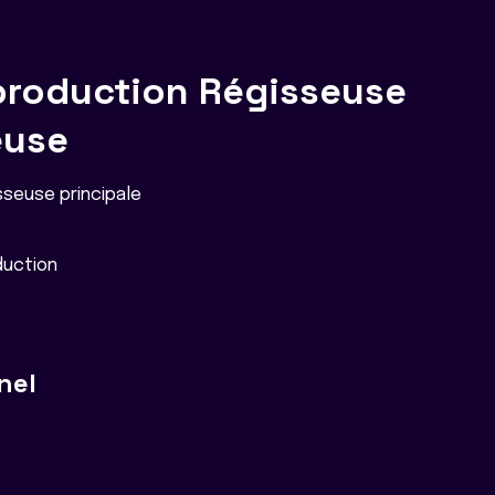
production Régisseuse
euse
sseuse principale
duction
nel