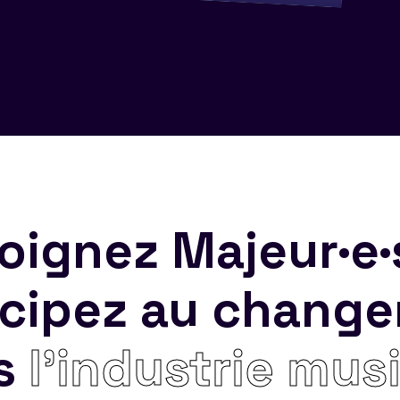
oignez Majeur·e·
icipez au chang
s
l’industrie mus