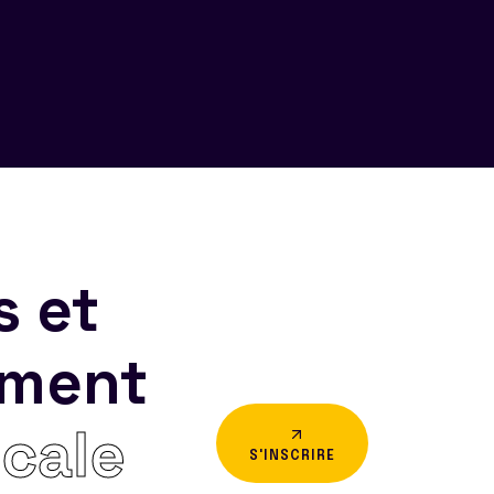
s et
ement
icale
S'INSCRIRE