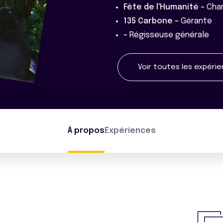
Fête de l'Humanité -
Cha
135 Carbone -
Gérante
-
Régisseuse générale
Voir toutes les expéri
À propos
Expériences