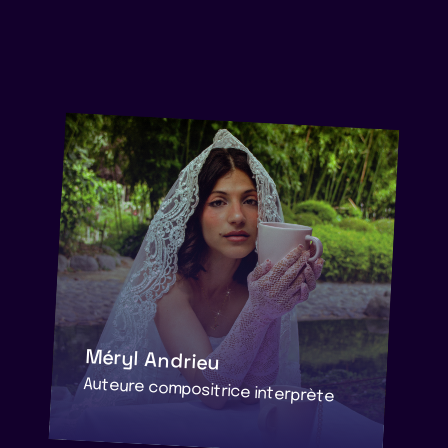
Méryl Andrieu
Auteure compositrice interprète