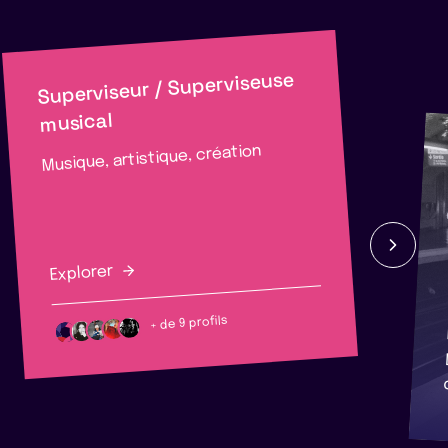
Superviseur / Superviseuse
musical
Musique, artistique, création
Explorer
+ de 9 profils