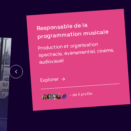
Responsable de la
programmation musicale
Production et organisation
spectacle, évènementiel, cinéma,
audiovisuel
Explorer
+ de 5 profils