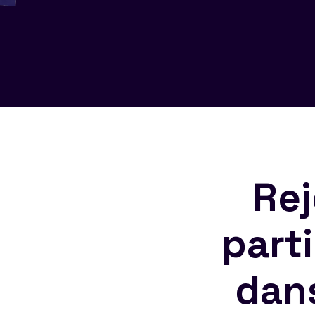
Rej
part
dan