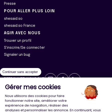
Presse
POUR ALLER PLUS LOIN
shesaid.so
shesaid.so France
AGIR AVEC NOUS
Trouver un profil
S'inscrire/Se connecter
Signaler un bug
Continuer sans accepter
RETROUVEZ-NOUS SUR
Gérer mes cookies
2026 ©Majeur·e·s - Tous droits réservés
Mentions légales
Nous utilisons des cookies pour faire
Politique de confidentialité
Cookies
fonctionner notre site, améliorer votre
expérience de navigation, réaliser des
analyses et personnaliser les annonce. En continuant, vous
Conception
Agence Adeliom