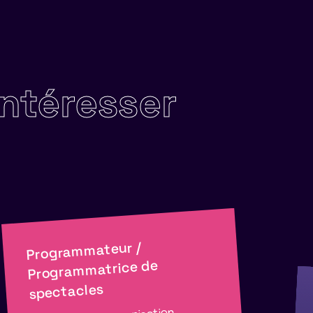
intéresser
Programmateur /
Programmatrice de
spectacles