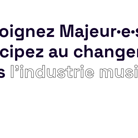
oignez Majeur·e·
icipez au chang
s
l’industrie mus