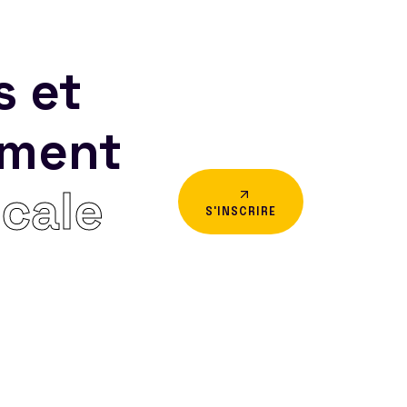
s et
ement
icale
S'INSCRIRE