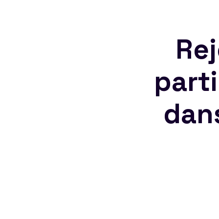
Rej
part
dan