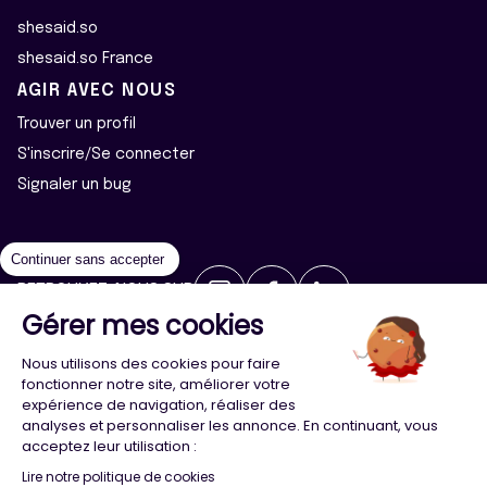
shesaid.so
shesaid.so France
AGIR AVEC NOUS
Trouver un profil
S'inscrire/Se connecter
Signaler un bug
Continuer sans accepter
RETROUVEZ-NOUS SUR
Gérer mes cookies
2026 ©Majeur·e·s - Tous droits réservés
Mentions légales
Nous utilisons des cookies pour faire
Politique de confidentialité
Cookies
fonctionner notre site, améliorer votre
expérience de navigation, réaliser des
analyses et personnaliser les annonce. En continuant, vous
Conception
Agence Adeliom
acceptez leur utilisation :
Lire notre politique de cookies