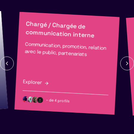
Chargé / Chargée de
communication interne
Communication, promotion, relation
avec le public, partenariats
Explorer
+ de 4 profils