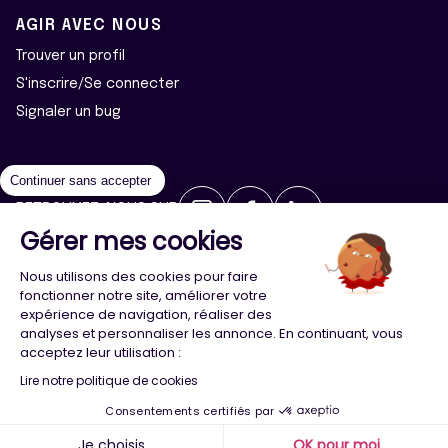
AGIR AVEC NOUS
Trouver un profil
S'inscrire/Se connecter
Signaler un bug
Continuer sans accepter
RETROUVEZ-NOUS SUR
Gérer mes cookies
2026 ©Majeur·e·s - Tous droits réservés
Mentions légales
Nous utilisons des cookies pour faire
Politique de confidentialité
Cookies
fonctionner notre site, améliorer votre
expérience de navigation, réaliser des
analyses et personnaliser les annonce. En continuant, vous
Conception
Agence Adeliom
acceptez leur utilisation :
Lire notre politique de cookies
Consentements certifiés par
Menu
Majeur·e·s
Trouver
Compte
Je choisis
OK pour moi