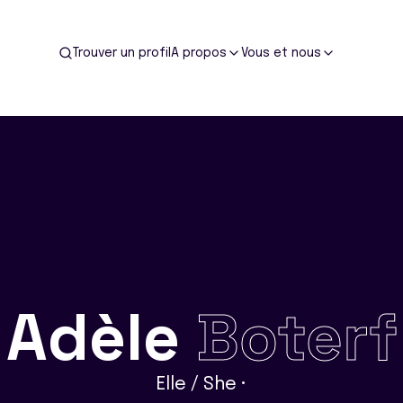
Trouver un profil
A propos
Vous et nous
Adèle
Boterf
Elle / She •