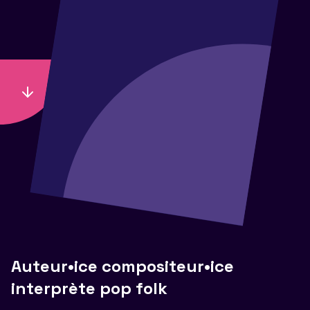
Auteur•ice compositeur•ice
interprète pop folk