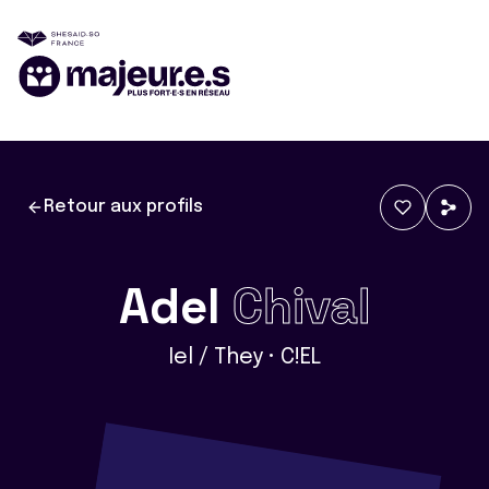
Retour aux profils
Adel
Chival
Iel / They • C!EL