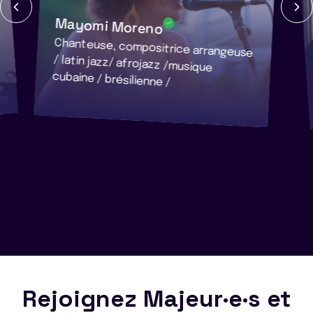
Mayomi Moreno
Chanteuse, compositrice arrangeuse
/ latin jazz/ afrojazz /musique
cubaine / brésilienne /
Rejoignez Majeur·e·s et